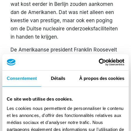
wat kost eerder in Berlijn zouden aankomen
dan de Amerikanen. Dat was niet alleen een
kwestie van prestige, maar ook een poging
om de Duitse nucleaire onderzoeksfaciliteiten
in handen te krijgen.
De Amerikaanse president Franklin Roosevelt
was daarentegen helemaal niet
geïnteresseerd in het veroveren van Berlijn. Hij
wilde de Sovjet-Unie als bondgenoot in de
Consentement
Détails
À propos des cookies
oorlog tegen Japan en als een betrouwbare
partner voor de wederopbouw na de oorlog.
Op 16 april begon het Sovjetleger aan het
Ce site web utilise des cookies.
laatste offensief richting Berlijn. Ze probeerden
Les cookies nous permettent de personnaliser le contenu
de stad te omsingelen, maar de gewenste
et les annonces, d'offrir des fonctionnalités relatives aux
médias sociaux et d'analyser notre trafic. Nous
snelle doorbraak bleef uit. Het doorbreken van
partageons également des informations sur l'utilisation de