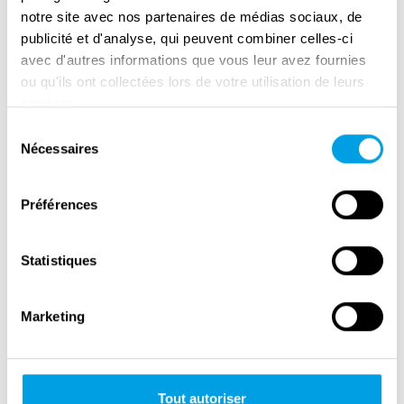
de laatste grote Duitse verdedigingslinie bij
notre site avec nos partenaires de médias sociaux, de
Seelow op 70 km van Berlijn, kostte veel tijd
publicité et d'analyse, qui peuvent combiner celles-ci
en mensenlevens.
avec d'autres informations que vous leur avez fournies
ou qu'ils ont collectées lors de votre utilisation de leurs
Op 21 april bereikten de eerste
services.
Sovjeteenheden eindelijk Berlijn. In huis-aan-
Sélection
huis gevechten werden de Sovjetsoldaten
Nécessaires
du
geconfronteerd met wanhopige, maar felle
consentement
Duitse weerstand. Britse en Amerikaanse
Préférences
luchtaanvallen ondersteunden het
Sovjetoffensief op de grond. Uiteindelijk waren
Statistiques
de Duitsers niet in staat de stad te houden, en
op 2 mei gaf het Berlijnse garnizoen zich over
Marketing
aan het Sovjetleger. Het aantal slachtoffers in
de Slag om Berlijn was enorm.
De Sovjets verloren meer dan 80.000 man,
Tout autoriser