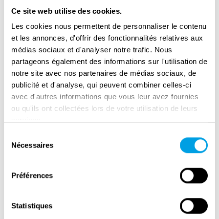
Ce site web utilise des cookies.
Les cookies nous permettent de personnaliser le contenu
et les annonces, d'offrir des fonctionnalités relatives aux
médias sociaux et d'analyser notre trafic. Nous
partageons également des informations sur l'utilisation de
notre site avec nos partenaires de médias sociaux, de
publicité et d'analyse, qui peuvent combiner celles-ci
avec d'autres informations que vous leur avez fournies
ou qu'ils ont collectées lors de votre utilisation de leurs
services.
Memorial Camp Vught : Interview with
Sélection
Director Jeroen Van Den Eijnde
Nécessaires
du
consentement
Préférences
Statistiques