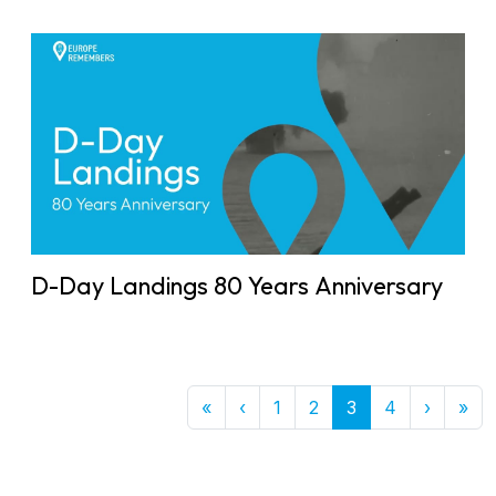
D-Day Landings 80 Years Anniversary
First
Previous
Next
Las
«
‹
1
2
3
4
›
»