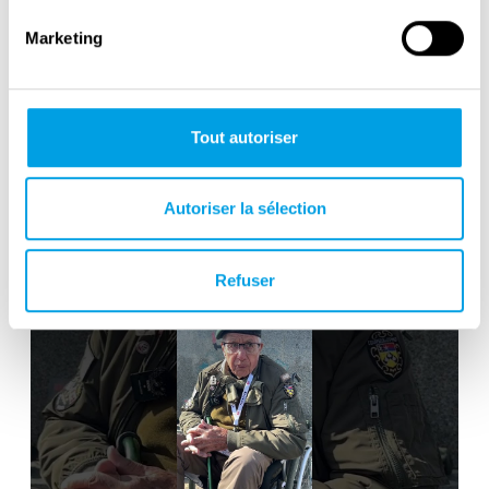
Marketing
Tout autoriser
80th Anniversary of Normandy's
Historic Landings
Autoriser la sélection
Refuser