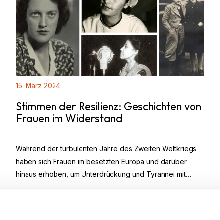
15. März 2024
Stimmen der Resilienz: Geschichten von
Frauen im Widerstand
Während der turbulenten Jahre des Zweiten Weltkriegs
haben sich Frauen im besetzten Europa und darüber
hinaus erhoben, um Unterdrückung und Tyrannei mit
Taten des Mutes und der Widerstandsfähigkeit zu
bekämpfen. Während sich die Geschichte oft auf
männliche Figuren konzentriert, waren die Beiträge v...