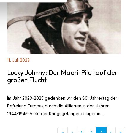
11. Juli 2023
Lucky Johnny: Der Maori-Pilot auf der
großen Flucht
Im Jahr 2023-2025 gedenken wir den 80. Jahrestag der
Befreiung Europas durch die Alliierten in den Jahren
1944-1945. Viele der Kriegsgefangenenlager in
Westeuropa wurden in dieser Zeit von den Alliierten
befreit. Mehr als 8000 Neuseeländer wurden während
First
Previous
Next
Last
«
‹
1
2
3
›
»