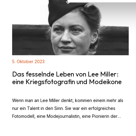
5. Oktober 2023
Das fesselnde Leben von Lee Miller:
eine Kriegsfotografin und Modeikone
Wenn man an Lee Miller denkt, kommen einem mehr als
nur ein Talent in den Sinn. Sie war ein erfolgreiches
Fotomodell, eine Modejournalistin, eine Pionierin der
surrealistischen Bewegung und vor allem eine
angesehene und ungemein begabte Fotografin. Noch