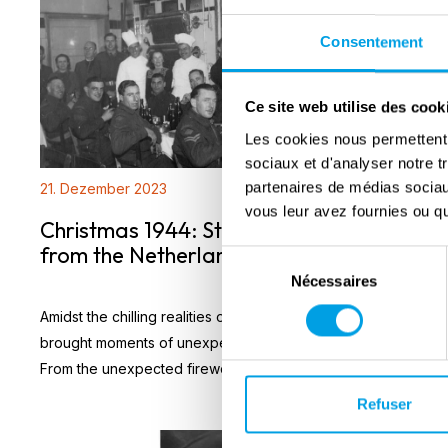
Consentement
Ce site web utilise des cook
Les cookies nous permettent d
sociaux et d'analyser notre t
partenaires de médias sociaux
21. Dezember 2023
vous leur avez fournies ou qu'
Christmas 1944: Stories and memories
from the Netherlands
Sélection
Nécessaires
du
consentement
Amidst the chilling realities of war, Christmas of 1944
brought moments of unexpected warmth and generosity.
From the unexpected fireworks 'gifted' by the Germans
to Canadian soldiers to the heartwarming gesture of
Refuser
Canadian troops sharing their Christmas feast with a Dutch
family, and the joyous fes...