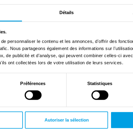
Détails
ies.
e personnaliser le contenu et les annonces, d'offrir des fonctio
rafic. Nous partageons également des informations sur l'utilisati
, de publicité et d'analyse, qui peuvent combiner celles-ci avec
14. Dezember 2023
ils ont collectées lors de votre utilisation de leurs services.
Ein Blick auf Weihnachten an der Front
im Jahr 1944
Préférences
Statistiques
Die harten Bedingungen an der FrontIm November 1944,
nach der Schlacht an der Schelde, übernahm die 1.
kanadische Armee einen großen Teil des Frontabschnitts
von der 2. britischen Armee. Damit verlängerte sich die
Autoriser la sélection
kanadische Frontlinie in den folgenden Monaten auf über
zweihundert Kilometer. Die kan...