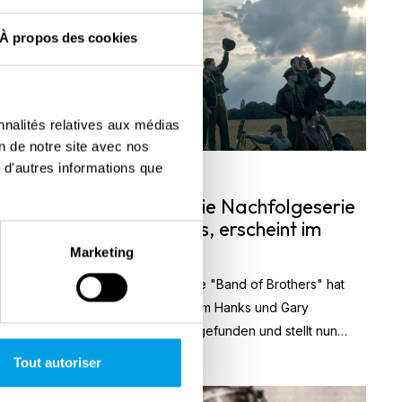
À propos des cookies
nnalités relatives aux médias
on de notre site avec nos
 d'autres informations que
18. Oktober 2023
Masters of the Air, die Nachfolgeserie
von Band of Brothers, erscheint im
Januar 2024
Marketing
Nach der preisgekrönten Serie "Band of Brothers" hat
das Trio Steven Spielberg, Tom Hanks und Gary
Goetzman wieder zueinandergefunden und stellt nun
seine neue Serie "Masters of the Air" vor. Die Show wird
Tout autoriser
am 26. Januar 2024 weltweit ihre Premiere feiern und auf
Apple TV+ zu sehen sein. ...