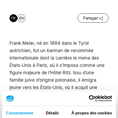
FR
EN
Partager
Frank Meier, né en 1884 dans le Tyrol
autrichien, fut un barman de renommée
internationale dont la carrière le mena des
États-Unis à Paris, où il s’imposa comme une
figure majeure de l’Hôtel Ritz. Issu d’une
famille juive d’origine polonaise, il émigra
jeune vers les États-Unis, où il acquit une
solide expérience dans le secteur de
l’hôtellerie et des bars avant de revenir en
Europe. Sa carrière atteignit son apogée à
Consentement
Détails
À propos des cookies
Paris, lorsqu’il entra au Ritz en 1921 et y fonda