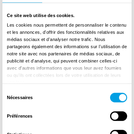
le bar, rapidement devenu un lieu central de la
vie mondaine et internationale.
Ce site web utilise des cookies.
Les cookies nous permettent de personnaliser le contenu
Dans l’entre-deux-guerres, Meier se fit un nom
et les annonces, d'offrir des fonctionnalités relatives aux
dans les milieux parisiens. Son savoir-faire en
médias sociaux et d'analyser notre trafic. Nous
matière de cocktails, son sens de la discrétion
partageons également des informations sur l'utilisation de
et sa capacité à gérer une clientèle variée
notre site avec nos partenaires de médias sociaux, de
publicité et d'analyse, qui peuvent combiner celles-ci
contribuèrent à sa réputation. Il publia en 1936
avec d'autres informations que vous leur avez fournies
The Artistry of Mixing Drinks (
L’Art de préparer
ou qu'ils ont collectées lors de votre utilisation de leurs
les cocktails), qui témoigne de son statut dans
services.
la profession.
Sélection
Nécessaires
du
Pendant l’Occupation allemande entre 1940 et
consentement
1944, le Ritz resta ouvert en raison de la
Préférences
nationalité suisse de ses propriétaires. L’hôtel
devint un lieu singulier où se côtoyaient