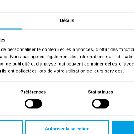
tement associé aux milieux politiques et médiatiques
mment à la direction du journal
Les Nouveaux Temps
,
Détails
propagande. À travers ses écrits et ses prises de
ntations du régime de Vichy et des autorités
ies.
n d’une idéologie pro-nazie en France occupée.
e personnaliser le contenu et les annonces, d'offrir des fonctio
rafic. Nous partageons également des informations sur l'utilisati
récocité et par son caractère assumé. Il ne
, de publicité et d'analyse, qui peuvent combiner celles-ci avec
 une simple contrainte conjoncturelle, mais comme
ils ont collectées lors de votre utilisation de leurs services.
e titre, il occupa une place importante parmi les
enu la présence allemande en France.
Préférences
Statistiques
té, jugé pour intelligence avec l’ennemi, puis
février 1946 au fort de Châtillon.
e rôle joué par certains intellectuels et journalistes
rant l’Occupation. Son cas demeura une référence
Autoriser la sélection