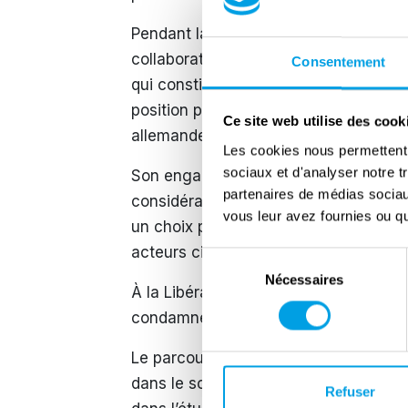
Pendant la guerre, Luchaire fut étroi
collaborationnistes. Il participa nota
Consentement
qui constitua un important organe de 
position publiques, il soutint les orie
Ce site web utilise des cook
allemandes, contribuant à la diffusio
Les cookies nous permettent d
sociaux et d'analyser notre t
Son engagement se distingua par sa p
partenaires de médias sociaux
considéra pas la collaboration comme
vous leur avez fournies ou qu'
un choix politique et idéologique. À c
acteurs civils ayant activement sout
Sélection
Nécessaires
du
À la Libération, Jean Luchaire fut arrê
consentement
condamné à mort. Il fut exécuté le 22 
Le parcours de Jean Luchaire illustra l
dans le soutien à la collaboration du
Refuser