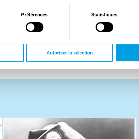
ats d’obus à quelques centimètres d’une veine
Préférences
Statistiques
dans un hôpital d’Angleterre, où il apprit qu’il avait
aute distinction américaine récompensant le courage
’empressa de rentrer chez lui pour épouser Leona. «
l à un journal. « Lorsque l’armée m’a envoyé au front,
Autoriser la sélection
nsé, et non à la peur. »