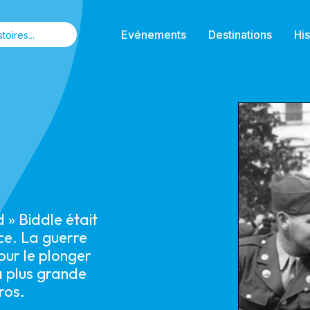
Evénements
Destinations
His
 » Biddle était
ce. La guerre
our le plonger
a plus grande
ros.