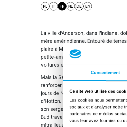
PL
IT
FR
NL
DE
EN
La ville d’Anderson, dans l’Indiana, d
mère amérindienne. Entouré de terres c
plaire à Melvin « Bud » Biddle qui y na
petite-amie Leona et travaillait chez
voitures et plus grand employeur de la
Consentement
Mais la Seconde Guerre mondiale vint 
renforcer le 517e régiment de parachu
Ce site web utilise des cook
jours de Noël, sa compagnie fut dépl
Les cookies nous permettent d
d’Hotton. À peine Bud eut-il le temps 
sociaux et d'analyser notre t
son sergent mourir d’une balle dans la
partenaires de médias sociaux
Bud traversa neige et sous-bois, tua tro
vous leur avez fournies ou qu'
mitrailleuses et contribua au démant