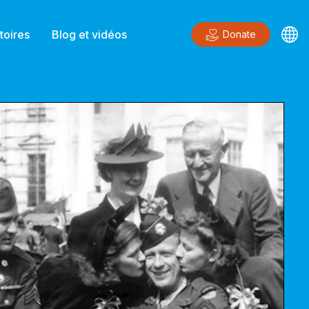
toires
Blog et vidéos
Donate