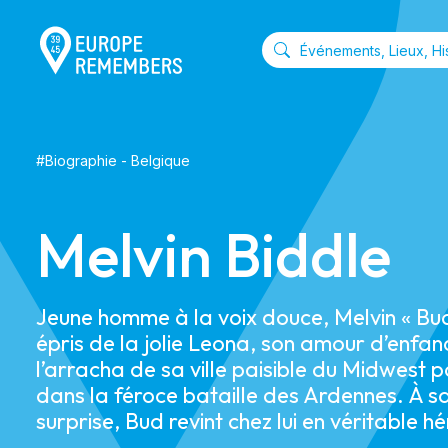
#
Biographie
-
Belgique
Melvin Biddle
Jeune homme à la voix douce, Melvin « Bud
épris de la jolie Leona, son amour d’enfan
l’arracha de sa ville paisible du Midwest p
dans la féroce bataille des Ardennes. À s
surprise, Bud revint chez lui en véritable hé