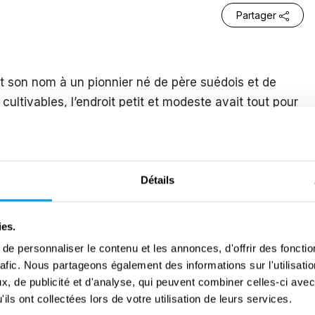
Partager
oit son nom à un pionnier né de père suédois et de
ultivables, l’endroit petit et modeste avait tout pour
quit. Il avait terminé le lycée, était heureux avec sa
 Delco Remy, fabricant de pièces de moteur pour
 ville.
Détails
tout bouleverser. Bud traversa l’Atlantique pour
tistes d’infanterie dans les Ardennes. À quelques
ies.
oyée pour secourir des Américains pris au piège près
e personnaliser le contenu et les annonces, d'offrir des fonctio
de comprendre ce qui se passait autour de lui qu’il vit
rafic. Nous partageons également des informations sur l'utilisati
 tête. Il fut alors nommé éclaireur de sa compagnie.
, de publicité et d'analyse, qui peuvent combiner celles-ci avec
is tireurs d’élite, détruisit quatre nids de
ils ont collectées lors de votre utilisation de leurs services.
èlement de deux chars allemands.