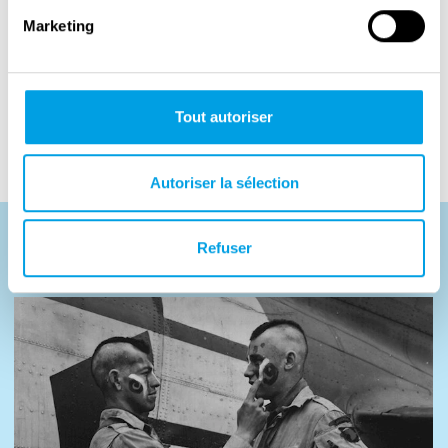
pouvait faire échouer toute l’opération. Les
Marketing
Mémoires des troupes alliées sont conservées
au service des Archives du Jour J. Elles sont
consultables sur demande au centre
Tout autoriser
historique de Portsmouth.
Autoriser la sélection
Refuser
Photos