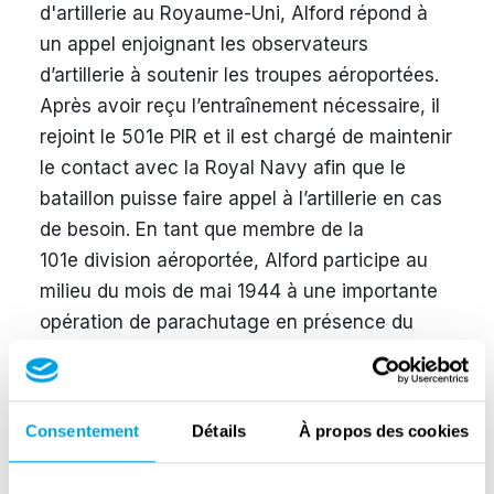
d'artillerie au Royaume-Uni, Alford répond à
un appel enjoignant les observateurs
d’artillerie à soutenir les troupes aéroportées.
Après avoir reçu l’entraînement nécessaire, il
rejoint le 501e PIR et il est chargé de maintenir
le contact avec la Royal Navy afin que le
bataillon puisse faire appel à l’artillerie en cas
de besoin. En tant que membre de la
101e division aéroportée, Alford participe au
milieu du mois de mai 1944 à une importante
opération de parachutage en présence du
général Eisenhower et de Winston Churchill,
une opération marquée par des vents violents
et de nombreux blessés. Aux alentours du
Consentement
Détails
À propos des cookies
18 mai, Alford et son unité sont transportés
dans un camp forestier cloisonné situé près