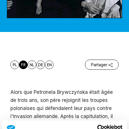
PL
FR
NL
DE
EN
Partager
Alors que Petronela Brywczyńska était âgée
de trois ans, son père rejoignit les troupes
polonaises qui défendaient leur pays contre
l'invasion allemande. Après la capitulation, il
devint prisonnier de guerre et dut servir les