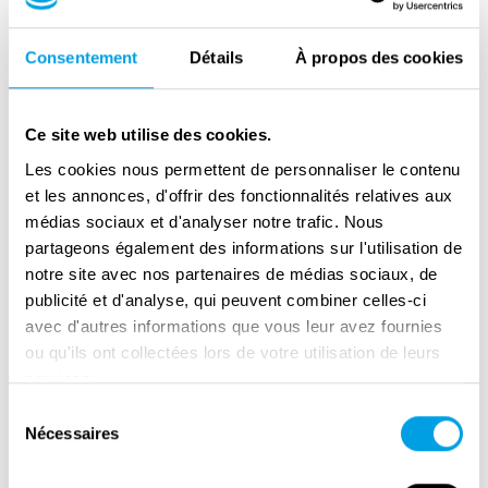
Allemands comme travailleur forcé, le plus
souvent dans une ferme allemande située à
Consentement
Détails
À propos des cookies
proximité d'Allenstein (Olsztyn). Au bout de
quelques années, il parvint même à y réunir sa
famille. En janvier 1945, en raison de
Ce site web utilise des cookies.
l'avancée de l'Armée rouge, la famille de
Les cookies nous permettent de personnaliser le contenu
Petronela fut contrainte de fuir avec le
et les annonces, d'offrir des fonctionnalités relatives aux
médias sociaux et d'analyser notre trafic. Nous
propriétaire de la ferme pour se rendre à
partageons également des informations sur l'utilisation de
Königsberg (Kaliningrad) et à Pillau (Baltijsk).
notre site avec nos partenaires de médias sociaux, de
Avec des milliers de réfugiés allemands, ils
publicité et d'analyse, qui peuvent combiner celles-ci
traversèrent ainsi la lagune gelée de la
avec d'autres informations que vous leur avez fournies
Vistule. Alors que les Allemands continuèrent
ou qu'ils ont collectées lors de votre utilisation de leurs
plus à l'ouest, ils se cachèrent dans les forêts.
services.
Pendant plusieurs semaines et par un temps
Sélection
Nécessaires
du
glacial, ils espérèrent alors une libération, en
consentement
vain. En effet, la famille fut repérée par des