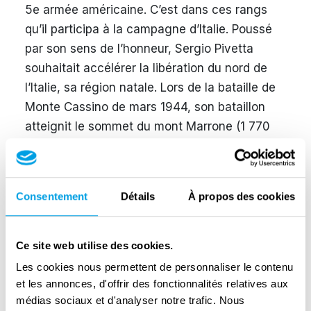
5e armée américaine. C’est dans ces rangs
qu’il participa à la campagne d’Italie. Poussé
par son sens de l’honneur, Sergio Pivetta
souhaitait accélérer la libération du nord de
l’Italie, sa région natale. Lors de la bataille de
Monte Cassino de mars 1944, son bataillon
atteignit le sommet du mont Marrone (1 770
m), à l’est de Cassino, dans le but de franchir
la ligne Gustave construite par les Allemands.
Mais leurs efforts furent vains. Le mont
Consentement
Détails
À propos des cookies
Marrone était qualifié d’« invulnérable » par les
Alliés et d’« insaisissable » par les Allemands.
Le bataillon du Piémont reçut la médaille
Ce site web utilise des cookies.
d’argent de la valeur militaire pour son
Les cookies nous permettent de personnaliser le contenu
courage. Une fois la guerre terminée, Sergio
et les annonces, d'offrir des fonctionnalités relatives aux
Pivetta mena avec brio une carrière de
médias sociaux et d'analyser notre trafic. Nous