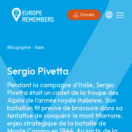
Donate
#
Biographie
-
Italie
Sergio Pivetta
Pendant la campagne d’Italie, Sergio
Pivetta était un cadet de la troupe des
Alpins de l’armée royale italienne. Son
bataillon fit preuve de bravoure dans sa
tentative de conquérir le mont Marrone,
enjeu stratégique de la bataille de
Monte Cassino en 1944. Au sortir de la