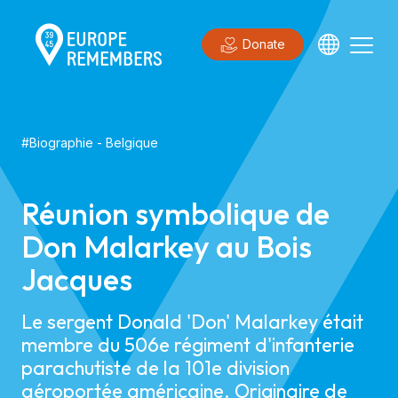
Donate
#
Biographie
-
Belgique
Réunion symbolique de
Don Malarkey au Bois
Jacques
Le sergent Donald 'Don' Malarkey était
membre du 506e régiment d'infanterie
parachutiste de la 101e division
aéroportée américaine. Originaire de