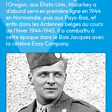
l'Oregon, aux États-Unis, Malarkey a
d'abord servi en première ligne en 1944
en Normandie, puis aux Pays-Bas, et
enfin dans les Ardennes belges au cours
de l'hiver 1944-1945. Il a combattu à
cette époque dans le Bois Jacques avec
la célèbre Easy Company.