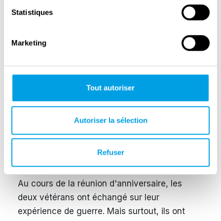
l'histoire de la Easy Company.
Statistiques
L'un des plus célèbres est sans doute sa
rencontre avec le
Gefreiter
(soldat de
Marketing
deuxième classe) Fritz Engelbert, un soldat
allemand de la
Panzer Lehr
Division.
Organisée à l'occasion du 60e anniversaire de
Tout autoriser
la bataille des Ardennes en décembre 2004,
elle comprenait une visite commune du Bois
Jacques. Comme Malarkey, l'ancien soldat
Autoriser la sélection
allemand avait survécu aux Ardennes. Fritz a
ensuite été fait prisonnier par les forces
Refuser
américaines lors de la retraite en Allemagne.
Au cours de la réunion d'anniversaire, les
deux vétérans ont échangé sur leur
expérience de guerre. Mais surtout, ils ont