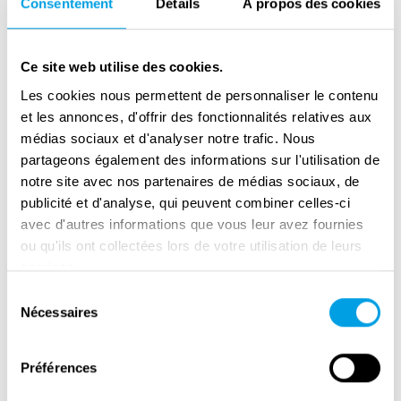
Consentement
Détails
À propos des cookies
s'attendait à passer Noël 1944. Comme si
notre situation n'était pas déjà assez
inquiétante, une nouvelle a filtré dans les
Ce site web utilise des cookies.
rangs d'Easy en provenance d'un infirmier de
Les cookies nous permettent de personnaliser le contenu
Bastogne : les Allemands avaient fermé la
et les annonces, d'offrir des fonctionnalités relatives aux
médias sociaux et d'analyser notre trafic. Nous
boucle. La 101e Aéroportée était désormais
partageons également des informations sur l'utilisation de
complètement encerclée, mais comme le
notre site avec nos partenaires de médias sociaux, de
[
Major Richard
] Winters nous le rappellerait,
publicité et d'analyse, qui peuvent combiner celles-ci
"Nous sommes habitués à cela. Nous sommes
avec d'autres informations que vous leur avez fournies
des parachutistes."
ou qu'ils ont collectées lors de votre utilisation de leurs
services.
Malarkey accompagna ensuite son unité en
Sélection
Allemagne, puis en Autriche. Après la guerre,
Nécessaires
du
il fut démobilisé, reprit ses études et se maria.
consentement
Une fois à la retraite, il participa à de
Préférences
nombreux événements et conférences liés à