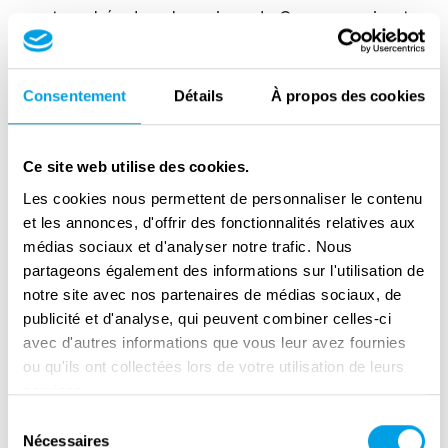
retranchés dans les ruines de Cagny ouvrirent
le feu.
Solidement tenue par l’ennemi, la crête de
Consentement
Détails
À propos des cookies
Bourguébus marqua la fin de l'avancée de la
journée.
Ce site web utilise des cookies.
Au même moment, la 2è division canadienne
Les cookies nous permettent de personnaliser le contenu
réussit à traverser l’Orne et l’Odon et établi
et les annonces, d'offrir des fonctionnalités relatives aux
deux têtes de pont à Vaucelles et Louvigny.
médias sociaux et d'analyser notre trafic. Nous
partageons également des informations sur l'utilisation de
Au cours des deux jours suivants, les Alliés
notre site avec nos partenaires de médias sociaux, de
avancèrent de village en village, forçant le
publicité et d'analyse, qui peuvent combiner celles-ci
avec d'autres informations que vous leur avez fournies
front allemand à battre en retraite jusqu'à ce
ou qu'ils ont collectées lors de votre utilisation de leurs
que les pluies torrentielles du 20 juillet mettent
services.
fin à l'opération Goodwood. La rive droite de
Sélection
Caen fut libérée le 19 juillet. Ce jour-là,
Nécessaires
du