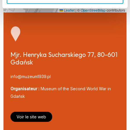
Leaflet
|
©
OpenStreetMap
contributors
Mjr. Henryka Sucharskiego 77, 80-601 
Gdańsk
info@muzeum1939.pl
Organisateur :
Museum of the Second World War in
Gdańsk
Voir le site web