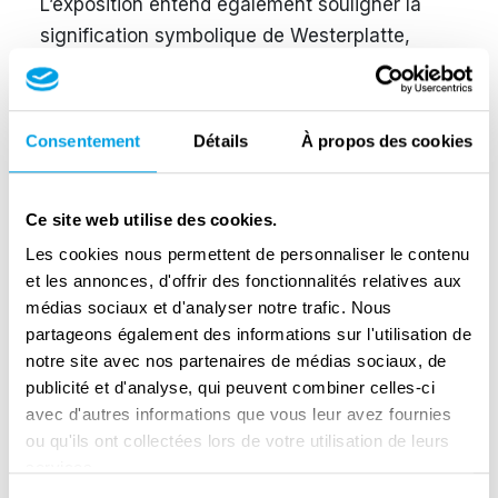
L’exposition entend également souligner la
signification symbolique de Westerplatte,
berceau de la Seconde Guerre mondiale.
Commencez votre visite de Westerplatte par
Consentement
Détails
À propos des cookies
le Centre d’accueil des visiteurs {Centrum
Obsługi Zwiadząjących’ Pole Bitwy
Westerplatte’} Au bureau d’information, vous
Ce site web utilise des cookies.
obtiendrez des informations sur l’historie de
Les cookies nous permettent de personnaliser le contenu
Westerplatte. Une assistance pour planifier
et les annonces, d'offrir des fonctionnalités relatives aux
votre itinéraire, trouver un guide et des
médias sociaux et d'analyser notre trafic. Nous
informations vous permettront de découvrir
partageons également des informations sur l'utilisation de
notre site avec nos partenaires de médias sociaux, de
les monuments de la région. Le bâtiment
publicité et d'analyse, qui peuvent combiner celles-ci
surplombant la mer offre aux visiteurs une
avec d'autres informations que vous leur avez fournies
halte. Il est adapté aux personnes à mobilité
ou qu'ils ont collectées lors de votre utilisation de leurs
réduite.
services.