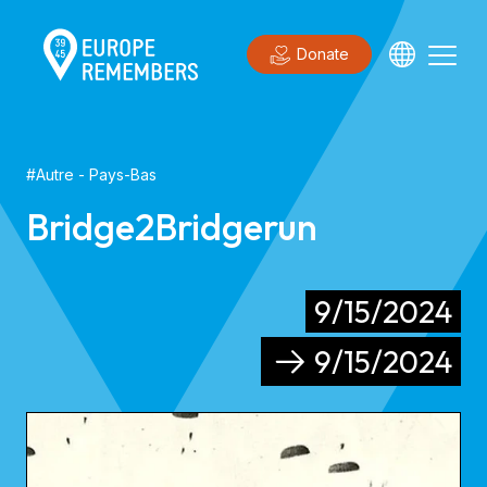
Donate
#
Autre
- Pays-Bas
Bridge2Bridgerun
9/15/2024
9/15/2024