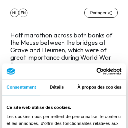
NL
EN
Partager
Half marathon across both banks of
the Meuse between the bridges at
Grave and Heumen, which were of
great importance during World War
II.
Half-marathon across both banks of the
Meuse between the bridges at Grave and
Consentement
Détails
À propos des cookies
Heumen, which were of great importance
during World War II.
Ce site web utilise des cookies.
Entry fee: €15.00.
Les cookies nous permettent de personnaliser le contenu
et les annonces, d'offrir des fonctionnalités relatives aux