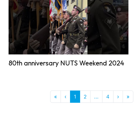
80th anniversary NUTS Weekend 2024
First
Previous
More
Next
Las
«
‹
1
2
…
4
›
»