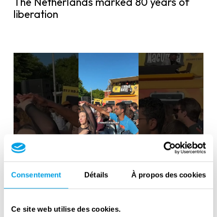
The Netherlands marked 80 years of
liberation
Liberation Day in the Netherlands: 80
years of freedom
Consentement
Détails
À propos des cookies
Ce site web utilise des cookies.