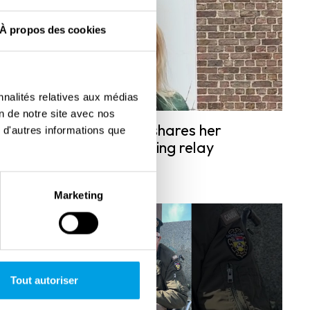
À propos des cookies
nnalités relatives aux médias
on de notre site avec nos
Marieke van Kessel shares her
 d'autres informations que
thoughts on the walking relay
“Freedom Trail”
Marketing
Tout autoriser