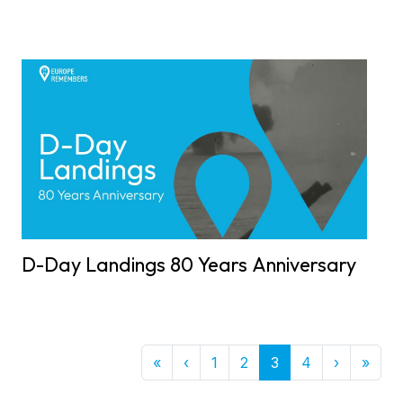
D-Day Landings 80 Years Anniversary
First
Previous
Next
Last
«
‹
1
2
3
4
›
»