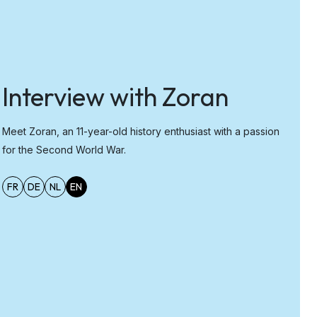
Interview with Zoran
Meet Zoran, an 11-year-old history enthusiast with a passion
for the Second World War.
FR
DE
NL
EN