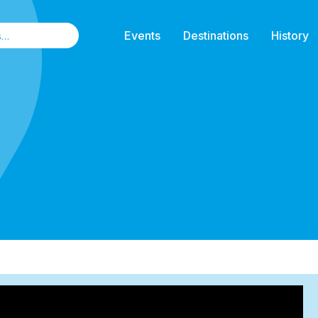
Events
Destinations
History