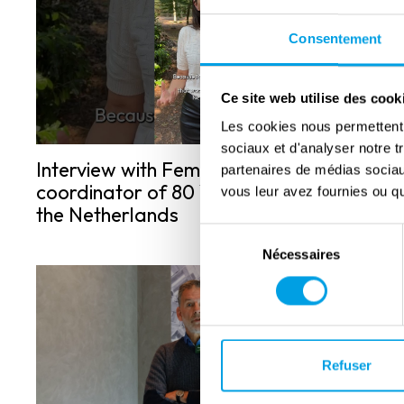
Consentement
Ce site web utilise des cook
Les cookies nous permettent d
sociaux et d'analyser notre t
Interview with Femke Klein,
partenaires de médias sociaux
coordinator of 80 Years of Freedom in
vous leur avez fournies ou qu'
the Netherlands
Sélection
Nécessaires
du
consentement
Refuser