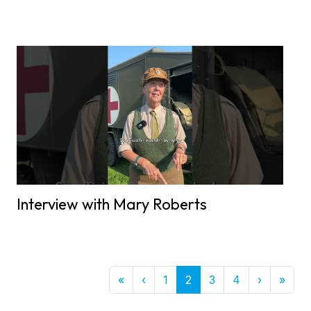
Interview with Mary Roberts
First
Previous
Next
Last
«
‹
1
2
3
4
›
»