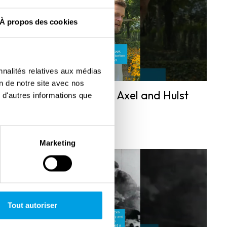
À propos des cookies
nnalités relatives aux médias
on de notre site avec nos
Battle of the Scheldt Axel and Hulst
 d'autres informations que
Marketing
Tout autoriser