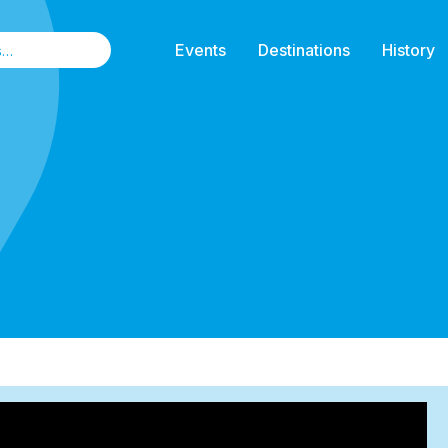
Events
Destinations
History