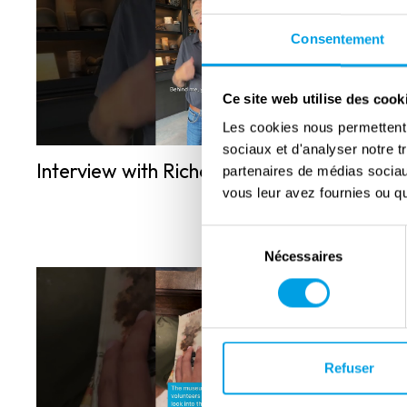
Consentement
Ce site web utilise des cook
Les cookies nous permettent d
sociaux et d'analyser notre t
Interview with Richard Tieskens
partenaires de médias sociaux
vous leur avez fournies ou qu'
Sélection
Nécessaires
du
consentement
Refuser