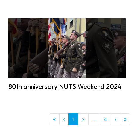
80th anniversary NUTS Weekend 2024
First
Previous
More
Next
Las
«
‹
1
2
…
4
›
»