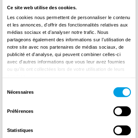
Ce site web utilise des cookies.
Les cookies nous permettent de personnaliser le contenu
et les annonces, d'offrir des fonctionnalités relatives aux
médias sociaux et d'analyser notre trafic. Nous
partageons également des informations sur l'utilisation de
notre site avec nos partenaires de médias sociaux, de
publicité et d'analyse, qui peuvent combiner celles-ci
avec d'autres informations que vous leur avez fournies
ou qu'ils ont collectées lors de votre utilisation de leurs
services.
Sélection
Nécessaires
Remembrance Day in Amsterdam
du
consentement
Préférences
Statistiques