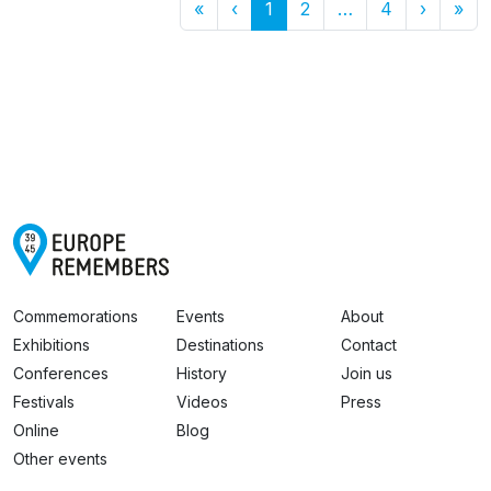
First
Previous
More
Next
Las
«
‹
1
2
…
4
›
»
Commemorations
Events
About
Exhibitions
Destinations
Contact
Conferences
History
Join us
Festivals
Videos
Press
Online
Blog
Other events