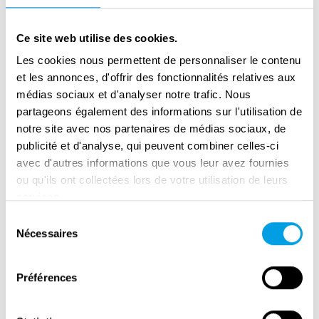
Liberation Day in the Netherlands: 80
years of freedom
Ce site web utilise des cookies.
Les cookies nous permettent de personnaliser le contenu
et les annonces, d'offrir des fonctionnalités relatives aux
médias sociaux et d'analyser notre trafic. Nous
partageons également des informations sur l'utilisation de
notre site avec nos partenaires de médias sociaux, de
publicité et d'analyse, qui peuvent combiner celles-ci
avec d'autres informations que vous leur avez fournies
ou qu'ils ont collectées lors de votre utilisation de leurs
services.
Sélection
Nécessaires
du
consentement
Remembrance Day in Amsterdam
Préférences