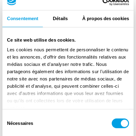
Sicily Landings: commemorations in
Consentement
Détails
À propos des cookies
Licata and interview with Mr. Gordon B.
Davis Jr.
Ce site web utilise des cookies.
Les cookies nous permettent de personnaliser le contenu
et les annonces, d'offrir des fonctionnalités relatives aux
médias sociaux et d'analyser notre trafic. Nous
partageons également des informations sur l'utilisation de
notre site avec nos partenaires de médias sociaux, de
publicité et d'analyse, qui peuvent combiner celles-ci
avec d'autres informations que vous leur avez fournies
ou qu'ils ont collectées lors de votre utilisation de leurs
services.
Sélection
Sicily Landings: Interview with Sir
Nécessaires
du
Edward Llewellyn
consentement