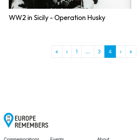
WW2 in Sicily - Operation Husky
First
Previous
More
Next
Las
«
‹
1
…
3
4
›
»
Commemorations
Events
About