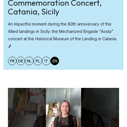
Commemoration Concert,
Catania, Sicily
An impactful moment during the 80th anniversary of the
Allied landings in Sicily: the Mechanized Brigade "Aosta"
concert at the Historical Museum of the Landing in Catania.
🎵
FR
DE
NL
PL
IT
EN