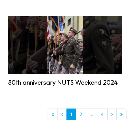
80th anniversary NUTS Weekend 2024
First
Previous
More
Next
Las
«
‹
1
2
…
4
›
»