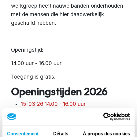
werkgroep heeft nauwe banden onderhouden
met de mensen die hier daadwerkelijk
geschuild hebben.
Openingstijd:
14.00 uur - 16.00 uur
Toegang is gratis.
Openingstijden 2026
15-03-26:14.00 - 16.00 uur
19-04-26:14.00 - 16.00 uur
17-05-26 :14.00 - 16.00 uur
Consentement
Détails
À propos des cookies