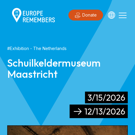
Donate
#
Exhibition
- The Netherlands
Schuilkeldermuseum
Maastricht
3/15/2026
12/13/2026