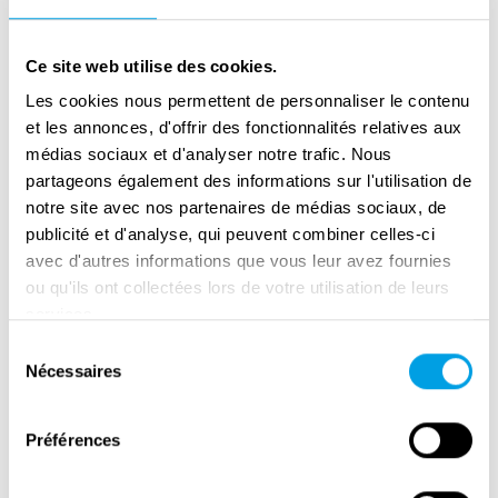
21-06-26:14.00 - 16.00 uur
Ce site web utilise des cookies.
19-07-26:14.00 - 16.00 uur
Les cookies nous permettent de personnaliser le contenu
16-08-26:14.00 - 16.00 uur
et les annonces, d'offrir des fonctionnalités relatives aux
médias sociaux et d'analyser notre trafic. Nous
20-09-26:14.00 - 16.00 uur
partageons également des informations sur l'utilisation de
notre site avec nos partenaires de médias sociaux, de
18-10-26:14.00 - 16.00 uur
publicité et d'analyse, qui peuvent combiner celles-ci
avec d'autres informations que vous leur avez fournies
15-11-26:14.00 - 16.00 uur
ou qu'ils ont collectées lors de votre utilisation de leurs
services.
13-12-26:14.00 - 16.00 uur
Sélection
Museum informatie
Nécessaires
du
consentement
LOCATIE: Schuilkeldermuseum
Préférences
Minister Goeman Borgesiusplantsoen 30