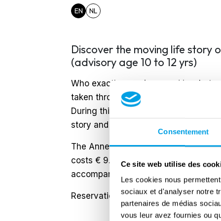
EN
NL
Discover the moving life stor
(advisory age 10 to 12 yrs)
Who exactly was Anne and in what wor
taken through the story of Anne Fra
During this interactive and education
story and World War II.
Consentement
The Anne Frank afternoon starts at 14.
costs € 9.00 p.p. (also applies to a
Ce site web utilise des cook
accompanying person per registration
Les cookies nous permettent d
sociaux et d'analyser notre t
Reservations are required and can be
partenaires de médias sociaux
vous leur avez fournies ou qu'