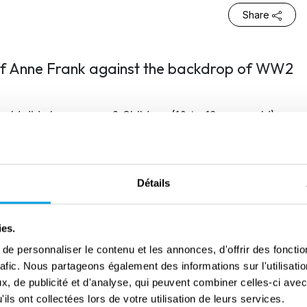
Share
y of Anne Frank against the backdrop of WW2
ld did she grow up? Children (10 to 12 years old) are
nk and the Freedom Museum using different themes.
al afternoon, children also learn more about Anne's
Détails
00 and finishes at 16.00 at the latest. Participation
ccompanying parents or grandparents, maximum 1
ies.
). The Museum Card is valid.
e personnaliser le contenu et les annonces, d'offrir des fonctio
rafic. Nous partageons également des informations sur l'utilisati
 made via this
website
.
, de publicité et d'analyse, qui peuvent combiner celles-ci avec
ils ont collectées lors de votre utilisation de leurs services.