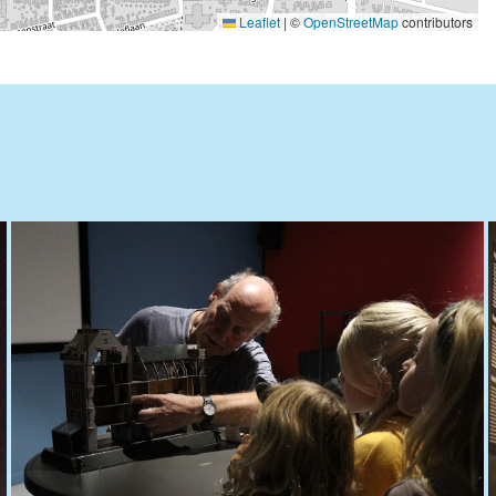
Leaflet
|
©
OpenStreetMap
contributors