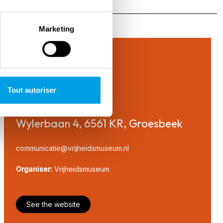
Marketing
Tout autoriser
Wylerbaan 4, 6561 KR, Groesbeek
communicatie@vrijheidsmuseum.nl
Organiser:
Vrijheidsmuseum
See the website