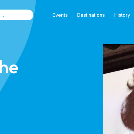
Events
Destinations
History
the