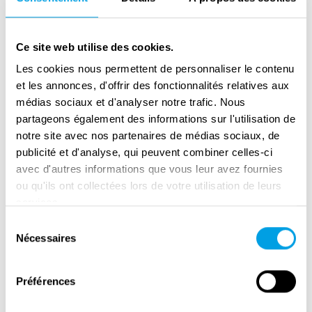
ihnen in höheren Diensträngen. Der längste
Tag basiert auf diesen Interviews. Das
anhaltende weltweite Interesse an der
Ce site web utilise des cookies.
Operation Overlord machte das Buch so
Les cookies nous permettent de personnaliser le contenu
erfolgreich, dass es schließlich als Vorlage für
et les annonces, d'offrir des fonctionnalités relatives aux
médias sociaux et d'analyser notre trafic. Nous
einen gleichnamigen Hollywoodfilm und
partageons également des informations sur l'utilisation de
Kassenschlager diente, der 1962 in die Kinos
notre site avec nos partenaires de médias sociaux, de
kam. Ryan wirkte an am Drehbuch mit, und
publicité et d'analyse, qui peuvent combiner celles-ci
der Film, in dem große Stars wie John Wayne
avec d'autres informations que vous leur avez fournies
und Richard Burton mitspielten, wurde von
ou qu'ils ont collectées lors de votre utilisation de leurs
Kritikern und Publikum hoch gelobt und 1963
services.
mit zwei Oscars ausgezeichnet. Das »D-Day
Sélection
Nécessaires
Archive« ist im Besitz von 36 Interviews, die
du
consentement
Ryan mit ehemaligen alliierten und deutschen
Soldaten führte. Die Dokumente können nach
Préférences
vorheriger Anfrage im Portsmouth History