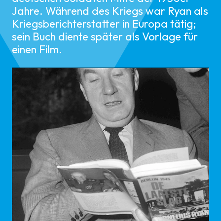
Jahre. Während des Kriegs war Ryan als
Kriegsberichterstatter in Europa tätig;
sein Buch diente später als Vorlage für
einen Film.