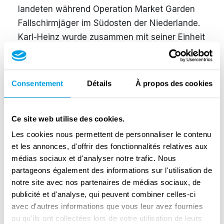
landeten während Operation Market Garden
Fallschirmjäger im Südosten der Niederlande.
Karl-Heinz wurde zusammen mit seiner Einheit
und 15 Panzern mit dem Zug an die Front
gebracht. Sie kamen am 18. September in
Zevenaar an und gehörten zur Kampfgruppe
Consentement
Détails
À propos des cookies
Knaust, einer improvisierten Einheit, die eiligst
zur Kampfunterstützung zusammengestellt
Ce site web utilise des cookies.
wurde. Die Panzer erreichten Arnheim von der
östlichen Seite. Sie waren auf die Schlacht
Les cookies nous permettent de personnaliser le contenu
et les annonces, d'offrir des fonctionnalités relatives aux
vorbereitet. Die Einheit von Karl-Heinz erlitt
médias sociaux et d'analyser notre trafic. Nous
schwere Verluste, als sie einen Angriff der
partageons également des informations sur l'utilisation de
deutschen Infanterie auf englische Positionen
notre site avec nos partenaires de médias sociaux, de
auf der Nordseite der Rheinbrücke
publicité et d'analyse, qui peuvent combiner celles-ci
unterstützte. Karl-Heinz kämpfte als Lader auf
avec d'autres informations que vous leur avez fournies
einem Panzer III, das war genau das Modell,
ou qu'ils ont collectées lors de votre utilisation de leurs