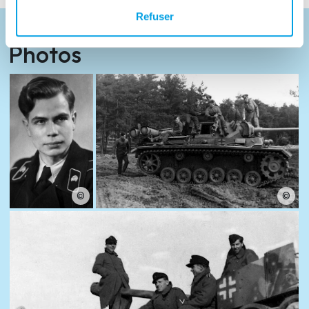
Refuser
Photos
©
©