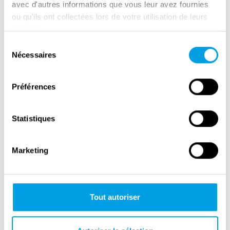
avec d'autres informations que vous leur avez fournies
Monate später entkam er erneut dem Tod, als
ou qu'ils ont collectées lors de votre utilisation de leurs
der Pilot, mit dem er über Civitavecchia flog,
services.
das Seil eines Sperrballons übersah. Sein
Sélection
Vorgehen während des Italienfeldzugs brachte
Nécessaires
du
Clark viel Kritik ein. Sein Versuch, im Januar
consentement
1944 die Gustav-Linie durch Überquerung des
Préférences
Garigliano zu durchbrechen, führte zu nichts
als schweren Verlusten. Diese Operation
Statistiques
wurde später als „eine der kolossalsten und
mörderischsten Fehlentscheidungen des
Zweiten Weltkriegs“ bezeichnet. Sechs
Marketing
Monate erntete er für seinen Entschluss, Rom
zu befreien, statt die deutsche 10. Armee
weiter zurückzudrängen, schwere Kritik.
Tout autoriser
Dennoch wurde Clark im März 1945 im Alter
von 48 Jahren zum General befördert.