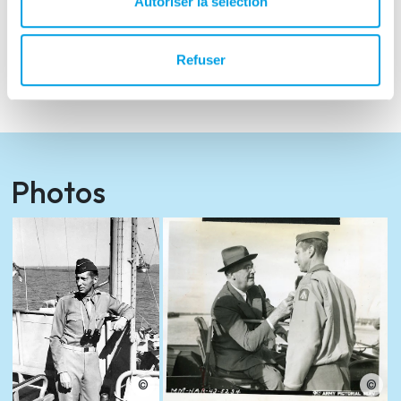
Autoriser la sélection
Dadurch wurde er der jüngste Vier-Sterne-
General der amerikanischen Armee. Mark
Refuser
Clark starb 1984 im Alter von 87 Jahren.
Photos
©
©