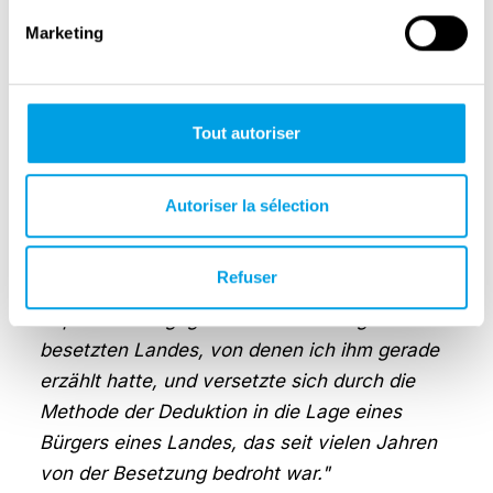
Marketing
Ich begann ein Gespräch mit dem
Kommandoführer, ich sagte ihm offen, dass er,
ob er in Gefangenschaft gehe oder nicht,
keine Waffen tragen dürfe. Ich nutzte die
Tout autoriser
Gelegenheit, ihm zu erzählen, wie die
Deutschen während der Besetzung
Autoriser la sélection
Warschaus 1939 vorgegangen waren. (...)
Nachdem er mit mir gesprochen hatte, war er
Refuser
irgendwie sehr verwirrt. Er dachte an die
Repressionen gegen die Bevölkerung des
besetzten Landes, von denen ich ihm gerade
erzählt hatte, und versetzte sich durch die
Methode der Deduktion in die Lage eines
Bürgers eines Landes, das seit vielen Jahren
von der Besetzung bedroht war."