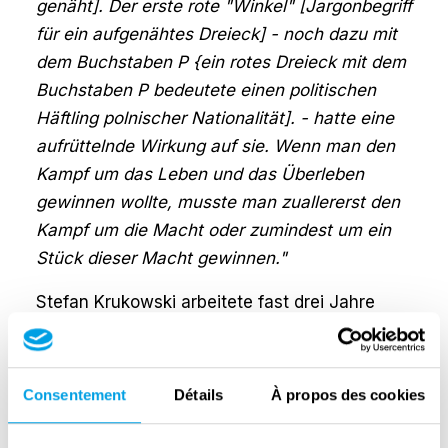
genäht]. Der erste rote "Winkel" [Jargonbegriff
für ein aufgenähtes Dreieck] - noch dazu mit
dem Buchstaben P {ein rotes Dreieck mit dem
Buchstaben P bedeutete einen politischen
Häftling polnischer Nationalität]. - hatte eine
aufrüttelnde Wirkung auf sie. Wenn man den
Kampf um das Leben und das Überleben
gewinnen wollte, musste man zuallererst den
Kampf um die Macht oder zumindest um ein
Stück dieser Macht gewinnen."
Stefan Krukowski arbeitete fast drei Jahre
lang in einem Steinbruch, wo er sich eine
Staublunge zuzog. Mitte 1944 wurde er in das
SS-Uniformlager versetzt. Zunächst bestand
Consentement
Détails
À propos des cookies
seine einzige Aufgabe in der Reinigung, doch
dank seiner Ausbildung und seiner