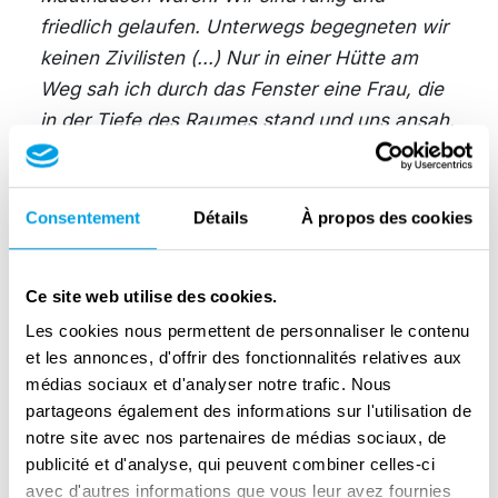
friedlich gelaufen. Unterwegs begegneten wir
keinen Zivilisten (...) Nur in einer Hütte am
Weg sah ich durch das Fenster eine Frau, die
in der Tiefe des Raumes stand und uns ansah,
und es war klar, dass sie weinte, denn sie
wischte sich mit einem Taschentuch die
Augen."
Consentement
Détails
À propos des cookies
In seinen Memoiren beschrieb Stanisław
Grzesiuk die Lebensbedingungen, das
Ce site web utilise des cookies.
Verhalten der Lagerbesatzung und anderer
Les cookies nous permettent de personnaliser le contenu
Häftlinge. Er wies besonders auf die Brutalität
et les annonces, d'offrir des fonctionnalités relatives aux
médias sociaux et d'analyser notre trafic. Nous
der Funktionshäftlinge, der sogenannten
partageons également des informations sur l'utilisation de
Kapos, hin. Anfangs war er ein "Moslem", was
notre site avec nos partenaires de médias sociaux, de
im Lagerjargon einen durch Arbeit und Hunger
publicité et d'analyse, qui peuvent combiner celles-ci
extrem erschöpften Häftling bezeichnete. Im
avec d'autres informations que vous leur avez fournies