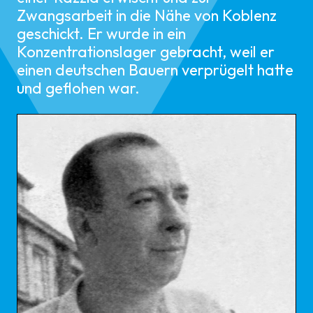
Zwangsarbeit in die Nähe von Koblenz
geschickt. Er wurde in ein
Konzentrationslager gebracht, weil er
einen deutschen Bauern verprügelt hatte
und geflohen war.