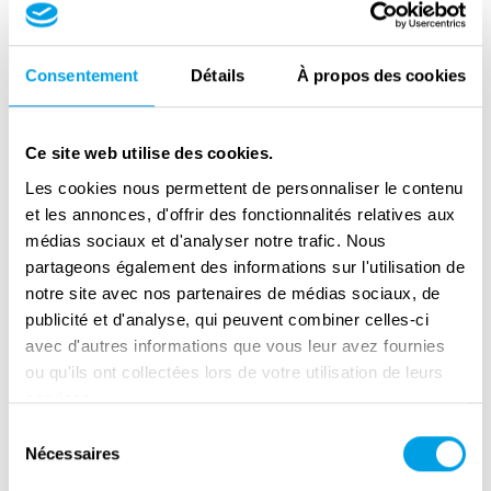
Organisationen, die sich für Kinder einsetzten,
und organisierte Kurse für
Krankenschwestern. Er arbeitete auch als
Consentement
Détails
À propos des cookies
Erzieher in dem von ihm mitbegründeten Haus
für Waisenkinder und redigierte und schrieb
Ce site web utilise des cookies.
für Kinder- und Jugendzeitschriften, darunter
die “Kleine Rundschau". Er arbeitete vor
Les cookies nous permettent de personnaliser le contenu
et les annonces, d'offrir des fonctionnalités relatives aux
Gericht als Sachverständiger bei
médias sociaux et d'analyser notre trafic. Nous
Kinderfällen.
partageons également des informations sur l'utilisation de
notre site avec nos partenaires de médias sociaux, de
Als der Zweite Weltkrieg ausbrach und die
publicité et d'analyse, qui peuvent combiner celles-ci
Nazis in Polen einmarschierten, setzte Janusz
avec d'autres informations que vous leur avez fournies
seine Arbeit im Haus für Waisenkinder fort und
ou qu'ils ont collectées lors de votre utilisation de leurs
organisierte Lebensmittel und Sommerlager
services.
für sie. Im Jahr 1940 wurden die Kinder des
Sélection
Waisenhauses ins Ghetto gebracht. Janusz
Nécessaires
du
wurde verhaftet, doch nach einigen Wochen
consentement