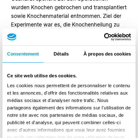
wurden Knochen gebrochen und transplantiert
sowie Knochenmaterial entnommen. Ziel der
Experimente war es, die Knochenheilung zu
vergleichen. Lanckorońska erinnert sich an
das Treffen mit den "Kaninchen" wie folgt:
Consentement
Détails
À propos des cookies
"Eine junge Person wartete auf mich (...) und
sagte im Flüsterton: "Fräulein, kommen Sie mit
mir in den Raum links, dort sind Kaninchen, die
Ce site web utilise des cookies.
kürzlich operiert wurden. Sie sollten sie sehen,
Les cookies nous permettent de personnaliser le contenu
vielleicht kommen Sie lebend heraus und Sie
et les annonces, d'offrir des fonctionnalités relatives aux
haben viele Freunde im Ausland. Sie werden
médias sociaux et d'analyser notre trafic. Nous
Ihnen glauben." Wir betraten einen kleinen
partageons également des informations sur l'utilisation de
notre site avec nos partenaires de médias sociaux, de
Raum, in dem fünf junge Mädchen
lagen.Am
publicité et d'analyse, qui peuvent combiner celles-ci
nächsten an der Tür lag ein junges Mädchen,
avec d'autres informations que vous leur avez fournies
vielleicht zwanzig Jahre alt, blond. Der Führer
ou qu'ils ont collectées lors de votre utilisation de leurs