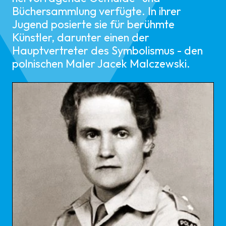
Büchersammlung verfügte. In ihrer
Jugend posierte sie für berühmte
Künstler, darunter einen der
Hauptvertreter des Symbolismus - den
polnischen Maler Jacek Malczewski.