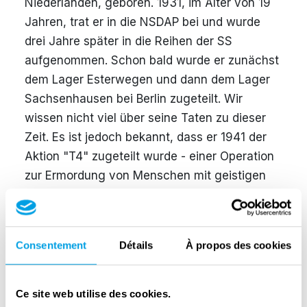
Niederlanden, geboren. 1931, im Alter von 19
Jahren, trat er in die NSDAP bei und wurde
drei Jahre später in die Reihen der SS
aufgenommen. Schon bald wurde er zunächst
dem Lager Esterwegen und dann dem Lager
Sachsenhausen bei Berlin zugeteilt. Wir
wissen nicht viel über seine Taten zu dieser
Zeit. Es ist jedoch bekannt, dass er 1941 der
Aktion "T4" zugeteilt wurde - einer Operation
zur Ermordung von Menschen mit geistigen
und k
örperlichen
Behinderungen.
Seine Karriere kam in den Schwung als die
Operation Reinhardt im Generalgouvernement
Consentement
Détails
À propos des cookies
durchgeführt wurde. Da schickte man Johan
Niemann ins besetzte Polen, wo neue
Ce site web utilise des cookies.
Vernichtungszentren eingerichtet wurden. Der