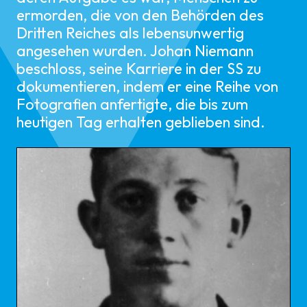
ermorden, die von den Behörden des
Dritten Reiches als lebensunwertig
angesehen wurden. Johan Niemann
beschloss, seine Karriere in der SS zu
dokumentieren, indem er eine Reihe von
Fotografien anfertigte, die bis zum
heutigen Tag erhalten geblieben sind.