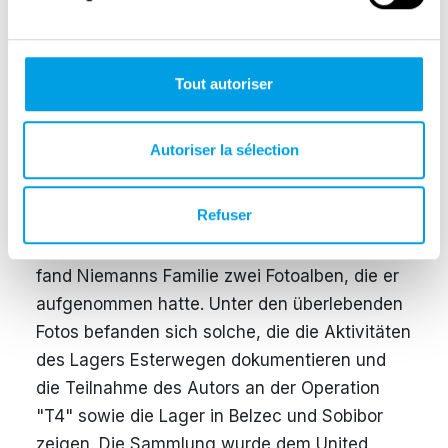
erster von den Häftlingen eliminiert. Er wurde
von Juden aus einer Gruppe, die Kleidung von
Ermordeten sortierte, in den Schuppen
Tout autoriser
gelockt, um eine Lederjacke anzuprobieren,
die für ihn bestimmt war. Als er hineinging,
tötete ihn Alexander Shubayev, ein jüdischer
Autoriser la sélection
Soldat der Roten Armee, mit einem Axthieb
auf den Kopf.
Refuser
Viele Jahre nach dem Krieg, im Jahr 2015,
fand Niemanns Familie zwei Fotoalben, die er
aufgenommen hatte. Unter den überlebenden
Fotos befanden sich solche, die die Aktivitäten
des Lagers Esterwegen dokumentieren und
die Teilnahme des Autors an der Operation
"T4" sowie die Lager in Belzec und Sobibor
zeigen. Die Sammlung wurde dem United