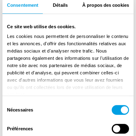
Consentement
Détails
À propos des cookies
Zuruf zu jeder Stunde spielen ließ. Die Rolle
der Cio-cio-san aus "Madame Butterfly" gefiel
ihr besonders gut.
Ce site web utilise des cookies.
Les cookies nous permettent de personnaliser le contenu
In Auschwitz-Birkenau erlebten jedoch vor
et les annonces, d'offrir des fonctionnalités relatives aux
allem die weiblichen Häftlinge ihre sadistische
médias sociaux et d'analyser notre trafic. Nous
Seite. Ihre Spezialität waren Kinnhaken mit
partageons également des informations sur l'utilisation de
einem Schlag und heftige Schläge auf den
notre site avec nos partenaires de médias sociaux, de
Unterleib. Solche Strafen konnte man sich
publicité et d'analyse, qui peuvent combiner celles-ci
zum Beispiel verdienen, wenn man die Hand in
avec d'autres informations que vous leur avez fournies
ou qu'ils ont collectées lors de votre utilisation de leurs
der Tasche hatte oder eine Zigarette rauchte,
services.
wenn man sich mit der Hand an der Nase rieb,
Sélection
wenn man sich ein Taschentuch schief auf
Nécessaires
du
den Kopf gebunden hatte oder wenn ein
consentement
Taschentuch aus der Tasche ragte. Sie
Préférences
trennte sich praktisch nie von ihrer Peitsche