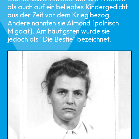
als auch auf ein beliebtes Kindergedicht
aus der Zeit vor dem Krieg bezog.
Andere nannten sie Almond [polnisch
Migdał]. Am häufigsten wurde sie
jedoch als "Die Bestie" bezeichnet.