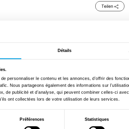
Teilen
iens im Zweiten Weltkrieg stand König Leopold III.
rz vor der Befreiung Belgiens 1944 wurden er und
ert. Sein Bruder, Prinz Karl, konnte fliehen und
Détails
tzung in Sart-lez-Spa. Da sich König Leopold III. noch
ll als »regierungsunfähig« galt, wurde Karl am 20.
ies.
Er unterstützte die Politik der Exilregierung während
e personnaliser le contenu et les annonces, d'offrir des fonctio
 III. von den Amerikanern befreit, aber Karl blieb als
rafic. Nous partageons également des informations sur l'utilisati
ierungen konnten sich nicht darauf einigen, die
, de publicité et d'analyse, qui peuvent combiner celles-ci avec
 beenden, und Teile der belgischen Bevölkerung
ils ont collectées lors de votre utilisation de leurs services.
Also blieb Prinz Karl bis zum 20. Juli 1950 im Amt,
er Regierungsunfähigkeit seines Bruders feststellte.
Préférences
Statistiques
 das Land über Jahre. Viele Belgier sahen in Prinz