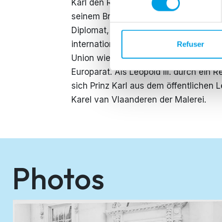
Karl den Retter der Monarchie. Er unt
seinem Bruder empfohlenen Neutralitä
Diplomat, und während seiner Regents
internationalen Bühne einnehmen. Er 
Refuser
Union wie an der Aufnahme Belgiens 
Europarat. Als Leopold III. durch ein
sich Prinz Karl aus dem öffentliche
Karel van Vlaanderen der Malerei.
Photos