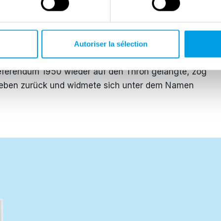
erstützte die Außenpolitik der Regierung, die der von
tspolitik entgegenstand. Karl war ein hervorragender
chaft konnte Belgien wieder einen Platz auf der
hatte ebenso Anteil an der Gründung der Benelux-
Autoriser la sélection
in die Vereinten Nationen, die NATO und den
 Referendum 1950 wieder auf den Thron gelangte, zog
n Leben zurück und widmete sich unter dem Namen