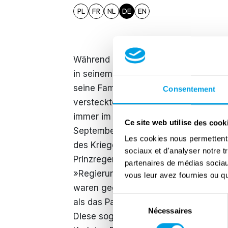
PL
FR
NL
DE
EN
Während der deutschen Besatzung Belg
in seinem Palast unter Hausarrest. Ku
seine Familie nach Deutschland deporti
Consentement
versteckte sich bis zum Ende der Besa
immer im Ausland aufhielt und offizie
Ce site web utilise des cook
September 1944 zum Regenten erklärt. 
Les cookies nous permettent d
des Krieges. Im Mai 1945 wurde Leopold
sociaux et d'analyser notre t
Prinzregent im Amt. Nachfolgende Reg
partenaires de médias sociaux
»Regierungsunfähigkeit« Leopolds zu
vous leur avez fournies ou qu'
waren gegen die Rückkehr des Königs. 
Sélection
als das Parlament offiziell das Ende d
Nécessaires
du
Diese sogenannte Königsfrage spaltete
consentement