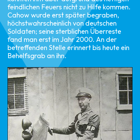
feindlichen Feuers nicht zu Hilfe kommen.
Cahow wurde erst später begraben,
höchstwahrscheinlich von deutschen
Soldaten; seine sterblichen Überreste
fand man erst im Jahr 2000. An der
betreffenden Stelle erinnert bis heute ein
Behelfsgrab an ihn.