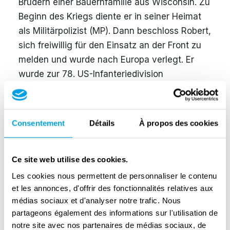
Brüdern einer Bauernfamilie aus Wisconsin. Zu
Beginn des Kriegs diente er in seiner Heimat
als Militärpolizist (MP). Dann beschloss Robert,
sich freiwillig für den Einsatz an der Front zu
melden und wurde nach Europa verlegt. Er
wurde zur 78. US-Infanteriedivision
abkommandiert. Im Herbst 1944 wurde seine
Einheit in die schweren Kämpfe im
Hürtgenwald verwickelt. Als die
Consentement
Détails
À propos des cookies
amerikanischen Streitkräfte beim Dorf Schmidt
auf heftigen Widerstand stießen, kam ihr
Vormarsch zum Stillstand. Die 78. US-
Ce site web utilise des cookies.
Infanteriedivision unternahm einen Versuch,
Les cookies nous permettent de personnaliser le contenu
et les annonces, d'offrir des fonctionnalités relatives aux
die Splitterschutzzellen (Betonbunker)
médias sociaux et d'analyser notre trafic. Nous
einzunehmen, die eine strategische Anhöhe
partageons également des informations sur l'utilisation de
namens Ochsenkopf übersäten. Im Verlauf der
notre site avec nos partenaires de médias sociaux, de