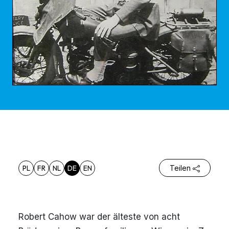
PL
FR
NL
DE
EN
Teilen
Robert Cahow war der älteste von acht