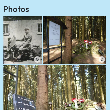
Photos
©
©