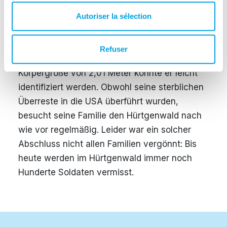
für tot erklärt. Doch der Ablauf der Ereignisse
blieb bis April 2000 ungeklärt. Dann stießen
Autoriser la sélection
Pioniere, die den Wald auf noch verbliebene
Landminen durchkämmten, auf sein
Refuser
behelfsmäßiges Grab. In Anbetracht seiner
Körpergröße von 2,01 Meter konnte er leicht
identifiziert werden. Obwohl seine sterblichen
Überreste in die USA überführt wurden,
besucht seine Familie den Hürtgenwald nach
wie vor regelmäßig. Leider war ein solcher
Abschluss nicht allen Familien vergönnt: Bis
heute werden im Hürtgenwald immer noch
Hunderte Soldaten vermisst.