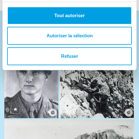
Tout autoriser
Photos
Autoriser la sélection
Refuser
©
©