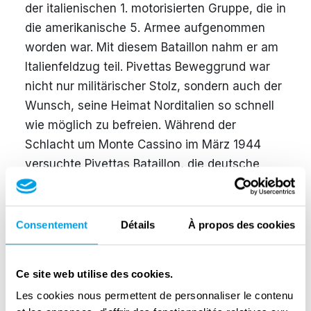
der italienischen 1. motorisierten Gruppe, die in
die amerikanische 5. Armee aufgenommen
worden war. Mit diesem Bataillon nahm er am
Italienfeldzug teil. Pivettas Beweggrund war
nicht nur militärischer Stolz, sondern auch der
Wunsch, seine Heimat Norditalien so schnell
wie möglich zu befreien. Während der
Schlacht um Monte Cassino im März 1944
versuchte Pivettas Bataillon, die deutsche
Gustav-Linie zu durchbrechen, und erreichte
schließlich den Gipfel Monte Marrone (1.770
m) im Osten von Cassino. Weiter kamen die
Consentement
Détails
À propos des cookies
Soldaten jedoch nicht. Der Monte Marrone
erwies sich für die Alliierten als
Ce site web utilise des cookies.
„uneinnehmbar“ und für die Deutschen als
Les cookies nous permettent de personnaliser le contenu
„unangreifbar“. Die Soldaten von Pivettas