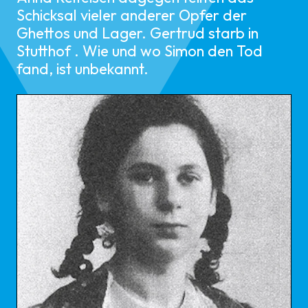
Schicksal vieler anderer Opfer der
Ghettos und Lager. Gertrud starb in
Stutthof . Wie und wo Simon den Tod
fand, ist unbekannt.