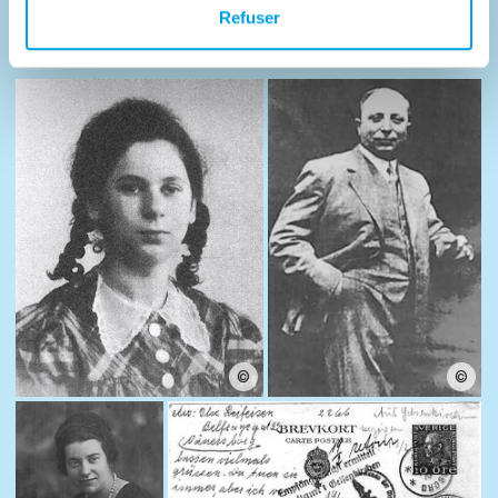
Refuser
Photos
©
©