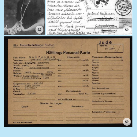
©
©
©