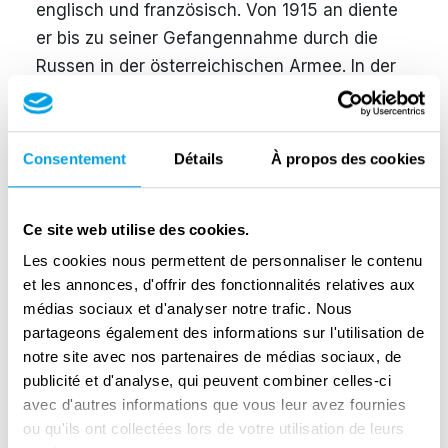
englisch und französisch. Von 1915 an diente
er bis zu seiner Gefangennahme durch die
Russen in der österreichischen Armee. In der
Kriegsgefangenschaft erfror er sich die Nase.
Am 26. Oktober 1924 heirateten Simon
Reifeisen und Gertrude Anna in Gelsenkirchen,
Consentement
Détails
À propos des cookies
wo sie ein Bekleidungsgeschäft führten. Die
Reifeisens waren recht liberal und sozial
Ce site web utilise des cookies.
engagiert. Häufig hatten sie Gäste. Ilse wurde
im Dezember 1926 geboren. Sie wuchs als
Les cookies nous permettent de personnaliser le contenu
et les annonces, d'offrir des fonctionnalités relatives aux
Einzelkind auf. Da sich die Reifeisens
médias sociaux et d'analyser notre trafic. Nous
bezüglich der Absichten der
partageons également des informations sur l'utilisation de
Nationalsozialisten keinerlei Illusionen
notre site avec nos partenaires de médias sociaux, de
machten, schickten sie Ilse am 20. Dezember
publicité et d'analyse, qui peuvent combiner celles-ci
1939 mit dem Kindertransport einer jüdischen
avec d'autres informations que vous leur avez fournies
Organisation nach Stockholm. Dort wurde sie
ou qu'ils ont collectées lors de votre utilisation de leurs