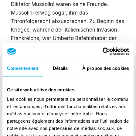
Diktator Mussolini waren keine Freunde.
Mussolini erwog sogar, ihm das
Thronfolgerecht abzusprechen. Zu Beginn des
Krieges, während der italienischen Invasion
Frankreichs, war Umberto Befehlshaber der
Heeresgruppe West. 1942 wurde er zum
Marschall von Italien befördert, aber dabei
blieb es dann auch. Bei Verkündung der
Consentement
Détails
À propos des cookies
Waffenruhe am 3. September flohen die
königliche Familie und die Regierung von Rom
nach Brindisi, um einer Verhaftung durch die
Ce site web utilise des cookies.
Deutschen zu entgehen. Umberto wollte nach
Les cookies nous permettent de personnaliser le contenu
Rom zurückkehren, um dort den Widerstand
et les annonces, d'offrir des fonctionnalités relatives aux
médias sociaux et d'analyser notre trafic. Nous
zu organisieren, aber der König ließ ihn nicht
partageons également des informations sur l'utilisation de
gehen. Während des Italienfeldzugs war
notre site avec nos partenaires de médias sociaux, de
Umberto oft an der Front. Am Vorabend der
publicité et d'analyse, qui peuvent combiner celles-ci