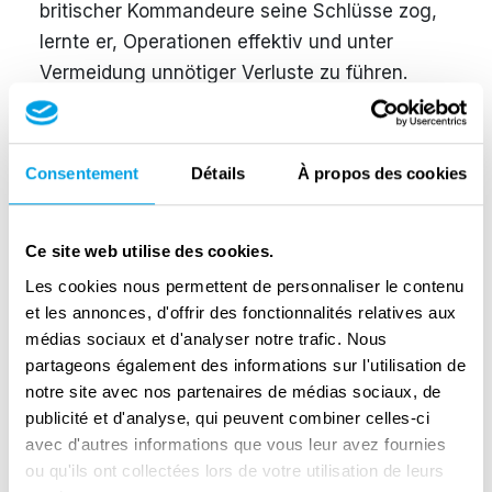
britischer Kommandeure seine Schlüsse zog,
lernte er, Operationen effektiv und unter
Vermeidung unnötiger Verluste zu führen.
Seine Untergebenen liebten ihn dafür, seine
konservativen Vorgesetzten aber brachte er
mit unorthodoxen Ideen und beißender Kritik
Consentement
Détails
À propos des cookies
oft gegen sich auf. Im Jahr 1940 leitete
Montgomery die erfolgreiche Einschiffung des
Ce site web utilise des cookies.
2. Korps bei der Evakuierung von Dünkirchen.
Les cookies nous permettent de personnaliser le contenu
Als Kommandeur der 8. Armee, die im Oktober
et les annonces, d'offrir des fonctionnalités relatives aux
1942 das gefürchtete Afrikakorps des
médias sociaux et d'analyser notre trafic. Nous
deutschen Feldmarschalls Rommel in der
partageons également des informations sur l'utilisation de
Schlacht von El Alamein schlug, wurde
notre site avec nos partenaires de médias sociaux, de
„Monty“ legendär. Im Sommer 1943 setzte er
publicité et d'analyse, qui peuvent combiner celles-ci
dann nach Sizilien und auf das italienische
avec d'autres informations que vous leur avez fournies
ou qu'ils ont collectées lors de votre utilisation de leurs
Festland über. Seit den ersten