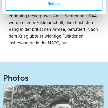
und führte seine Truppen nach
Refuser
Norddeutschland, bis das Deutsche Reich
endgültig besiegt war. Am 1. September 1944
wurde er zum Feldmarschall, dem höchsten
Rang in der britischen Armee, befördert. Nach
dem Krieg übte er wichtige Funktionen,
insbesondere in der NATO, aus.
Photos