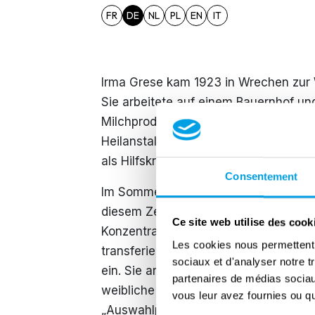
FR
DE
NL
PL
EN
IT
Irma Grese kam 1923 in Wrechen zur We
Sie arbeitete auf einem Bauernhof und
Milchprodukte. Irma bewarb sich mehr
Heilanstalten in Hohenlychen, wurde 
als Hilfskrankenschwester ohne Ausbi
Consentement
Im Sommer 1942 wurde Grese Aufsehe
diesem Zeitpunkt an machte sie eine s
Ce site web utilise des cook
Konzentrationslagersystems. In März
Les cookies nous permettent d
transferiert. Hier nahm sie unter de
sociaux et d'analyser notre t
ein. Sie arbeitete im Abschnitt C des
partenaires de médias sociaux
weibliche Gefangene. Während ihrer 
vous leur avez fournies ou qu'
„Auswahlprozess“ teil. Wenn ein Tran