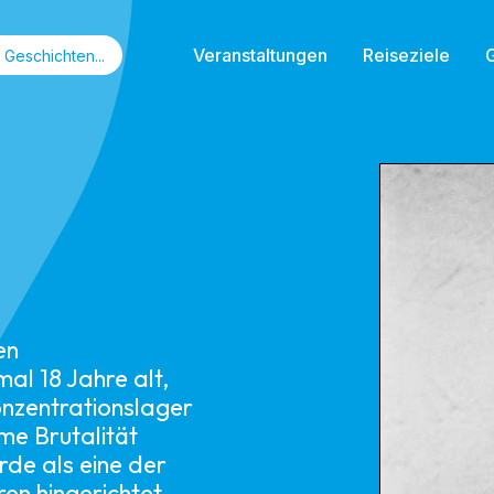
Veranstaltungen
Reiseziele
en
al 18 Jahre alt,
konzentrationslager
me Brutalität
de als eine der
en hingerichtet.