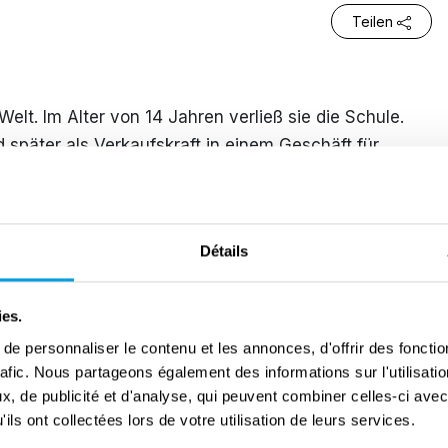
Teilen
lt. Im Alter von 14 Jahren verließ sie die Schule.
 später als Verkaufskraft in einem Geschäft für
mals auf eine Ausbildungsstelle in den SS-
jedoch nie angenommen. Schließlich begann sie, dort
ldung zu arbeiten.
Détails
rin im Konzentrationslager Ravensbrück. Von
teile Karriere innerhalb der Ränge des
ies.
 1943 wurde Grese ins Lager Auschwitz-Birkenau
e personnaliser le contenu et les annonces, d'offrir des fonctio
m weiblichen Lagerpersonal den zweithöchsten Rang
rafic. Nous partageons également des informations sur l'utilisati
 Lagers und hatte die Aufsicht über 20.000 bis 30.000
, de publicité et d'analyse, qui peuvent combiner celles-ci avec
Zeit im Lager nahm sie auch aktiv am
ils ont collectées lors de votre utilisation de leurs services.
sport mit neuen Gefangenen eintraf, entschied Grese,