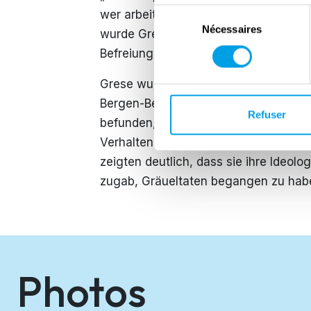
Sélection
wer arbeitsfähig war und wer direkt
Nécessaires
du
wurde Grese in das Konzentrationslag
consentement
Befreiung durch britische Truppen im A
Grese wurde während der Befreiung
Bergen-Belsen-Prozesses in Lüneburg 
Refuser
befunden, zum Tode verurteilt und sc
Verhalten während des Prozesses sowi
zeigten deutlich, dass sie ihre Ideolo
zugab, Gräueltaten begangen zu habe
Photos