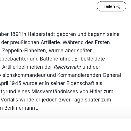
Teilen
ber 1891 in Halberstadt geboren und begann seine
 der preußischen Artillerie. Während des Ersten
e Zeppelin-Einheiten, wurde aber später
iebeobachter und Batterieführer. Er bekleidete
Artillerieeinheiten der
Reichswehr
und der
ivisionskommandeur und Kommandierenden General
pril 1945 wurde er in seiner Eigenschaft als
fgrund eines Missverständnisses von Hitler zum
s Vorfalls wurde er jedoch zwei Tage später zum
Berlin ernannt.
Kommando umfassten Einheiten unterschiedlicher
ungsgrads, von einigen
Waffen-SS
- und