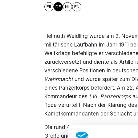
FR
DE
NL
EN
Helmuth Weidling wurde am 2. Novem
militärische Laufbahn im Jahr 1911 bei
Weltkriegs befehligte er verschieden
zurückversetzt und diente als Artiller
verschiedene Positionen in deutschen 
Wehrmacht
und wurde später zum D
eines Panzerkorps befördert. Am 22. A
Kommandeur des
LVI. Panzerkorps
au
Tode verurteilt. Nach der Klärung de
Kampfkommandanten der Schlacht um 
Die rund 45.000 Mann unter seinem 
Größe und unterschiedlichen Ausbild