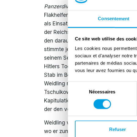
Panzerdivisionen
bis zu kleineren Ein
Flakhelfereinheiten. Am 26. April wur
Consentement
als Einsatzzentrale für Weidling und
der Reichskanzlei lag. Trotz verschie
Ce site web utilise des cook
den darauffolgenden Tagen sowohl Au
Les cookies nous permettent d
stimmte jedoch schließlich in der Nac
sociaux et d'analyser notre t
seinem Selbstmord, einem Ausbruchs
partenaires de médias sociaux
Hitlers Tod erhielt, besuchte er den
vous leur avez fournies ou qu'
Stab im Bendlerblock, um die Lage zu
Weidling nach dem Selbstmord von Jo
Sélection
Tschuikow, dem Befehlshaber der sow
Nécessaires
du
consentement
Kapitulation der Berliner Garnison for
der den verbliebenen deutschen Truppe
Weidling wurde von der Roten Armee
Refuser
wo er zunächst intensiv verhört und