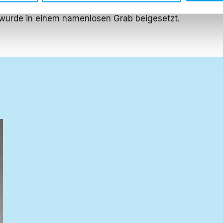
tarb am 17. November 1955 im Zentralgefängnis der
wurde in einem namenlosen Grab beigesetzt.