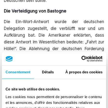
Deutschen sein sollte.
Die Verteidigung von Bastogne
Die Ein-Wort-Antwort wurde der deutschen
Delegation zugestellt, die verblüfft war und um
Aufklärung bat. Die Amerikaner erklärten, dass
diese Antwort im Wesentlichen bedeute: „Fahrt zur
Hölle!“. Die Ablehnung der deutschen Forderung
motivierte die belagerten Truppen und stärkte ihre
Moral in einem kritischen Moment.
Consentement
Détails
À propos des cookies
Trotz der katastrophalen Bedingungen – eisige
Temperaturen, schwindende Vorräte und
unerbittliche deutsche Angriffe – hielten die
Ce site web utilise des cookies.
Verteidiger von Bastogne ihre Stellung. Am 26.
Les cookies nous permettent de personnaliser le contenu
Dezember durchbrach die Dritte US-Armee von
et les annonces, d'offrir des fonctionnalités relatives aux
General George Patton die deutschen Linien und