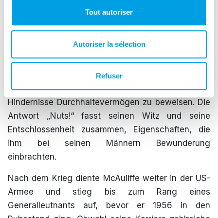
Ardennenoffensive (16. Dezember 1944 bis 25.
Tout autoriser
Januar 1945) stellvertretender
Divisionskommandeur der 101. US-Luftlandedivision.
Autoriser la sélection
Seine Führungsrolle während der Belagerung von
Bastogne war nicht nur ein Beispiel für seinen
strategischen Scharfsinn, sondern auch für seine
Refuser
Fähigkeit, trotz scheinbar unüberwindbarer
Hindernisse Durchhaltevermögen zu beweisen. Die
Antwort „Nuts!“ fasst seinen Witz und seine
Entschlossenheit zusammen, Eigenschaften, die
ihm bei seinen Männern Bewunderung
einbrachten.
Nach dem Krieg diente McAuliffe weiter in der US-
Armee und stieg bis zum Rang eines
Generalleutnants auf, bevor er 1956 in den